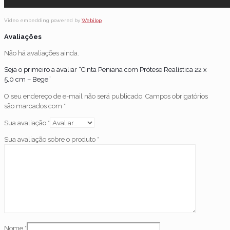
Video embedding powered by
Webilop
Avaliações
Não há avaliações ainda.
Seja o primeiro a avaliar “Cinta Peniana com Prótese Realística 22 x
5,0 cm – Bege”
O seu endereço de e-mail não será publicado.
Campos obrigatórios
são marcados com
*
Sua avaliação
*
Sua avaliação sobre o produto
*
Nome
*