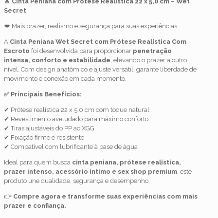
🔥
Cinta Peniana com Prótese Realística 22 x 5,0 cm – Wet
Secret
💋 Mais prazer, realismo e segurança para suas experiências
A
Cinta Peniana Wet Secret com Prótese Realística Com
Escroto
foi desenvolvida para proporcionar
penetração
intensa, conforto e estabilidade
, elevando o prazer a outro
nível. Com design anatômico e ajuste versátil, garante liberdade de
movimento e conexão em cada momento.
✅ Principais Benefícios:
✔ Prótese realística 22 x 5,0 cm com toque natural
✔ Revestimento aveludado para máximo conforto
✔ Tiras ajustáveis do PP ao XGG
✔ Fixação firme e resistente
✔ Compatível com lubrificante à base de água
Ideal para quem busca
cinta peniana, prótese realística,
prazer intenso, acessório íntimo e sex shop premium
, este
produto une qualidade, segurança e desempenho.
👉
Compre agora e transforme suas experiências com mais
prazer e confiança.