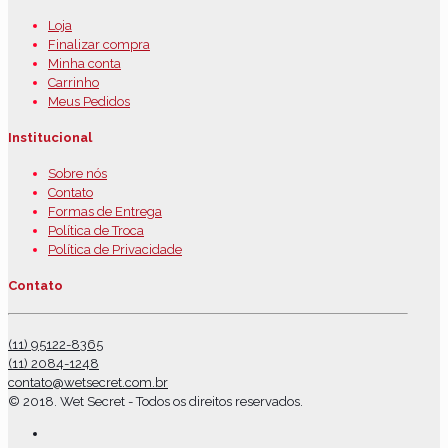
Loja
Finalizar compra
Minha conta
Carrinho
Meus Pedidos
Institucional
Sobre nós
Contato
Formas de Entrega
Política de Troca
Política de Privacidade
Contato
(11) 95122-8365
(11) 2084-1248
contato@wetsecret.com.br
© 2018. Wet Secret - Todos os direitos reservados.