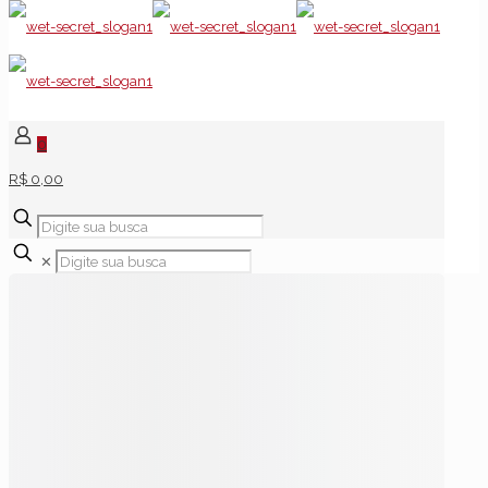
0
R$ 0,00
✕