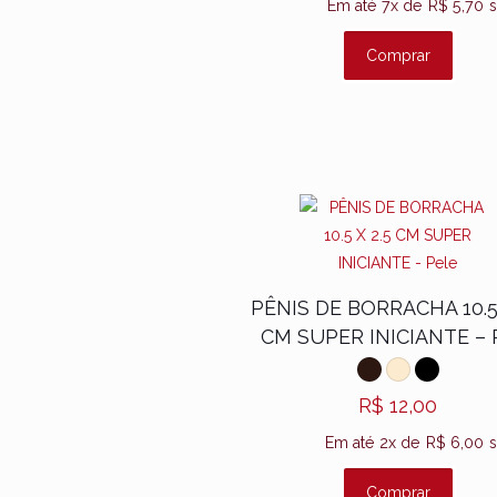
Em até 7x de
R$
5,70
s
Comprar
PÊNIS DE BORRACHA 10.5 
CM SUPER INICIANTE – 
Video embedding powered by
Webilop
R$
12,00
Em até 2x de
R$
6,00
s
Comprar