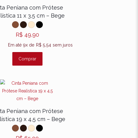
cados
ta Peniana com Prótese
a próstata. Para casais Homosexuais
lística 11 x 3,5 cm – Bege
special para a sua relação.
ificante à base de água ao utilizar
R$
49,90
e luxo, garantindo a máxima proteção
Em até 9x de
R$
5,54
sem juros
s usam, estruturado e adaptado para
Comprar
to de vinila) super resistente,
dos
ara a
u
ta Peniana com Prótese
forto.
ística 19 x 4,5 cm – Bege