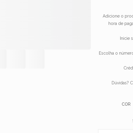
Adicione o prod
hora de paga
Inicie
Escolha o número
Créd
Dúvidas? C
COR