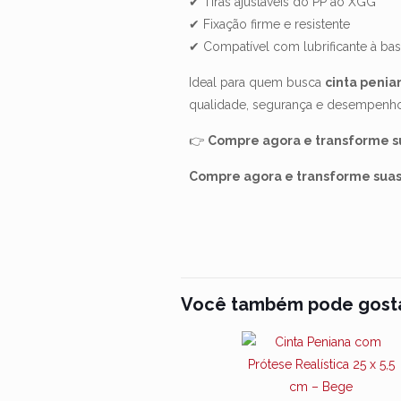
✔ Tiras ajustáveis do PP ao XGG
✔ Fixação firme e resistente
✔ Compatível com lubrificante à ba
Ideal para quem busca
cinta penia
qualidade, segurança e desempenh
👉
Compre agora e transforme su
Compre agora e transforme suas 
PÊNIS DE BORRACHA 20 X 5 CM RE
Real Peter Ideal é uma prótese realís
Você também pode gost
Não há a
prazer e conforto possíveis com sua e
Seja 
centímetros de comprimento e 5 centí
Realís
Essa magnifica prótese acompanha um 
penetração anal e vaginal, Para casai