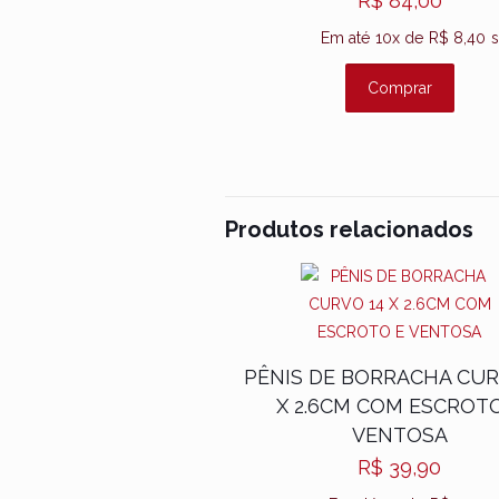
R$
84,00
Peso:
Em até 10x de
R$
8,40
s
400g
Comprar
Observações:
• Não usar em áreas inflamadas, irrita
• Pessoas alérgicas a matéria prima d
• Produto vendido somente para estím
• Todos os produtos acompanham bu
Produtos relacionados
Precauções:
• Higienizar com sabão neutro antes 
• Usar somente lubrificante à base de
• Produto apenas para brincadeira adul
PÊNIS DE BORRACHA CUR
PROIBIDO PARA MENORES DE 18 A
X 2.6CM COM ESCROTO
VENTOSA
R$
39,90