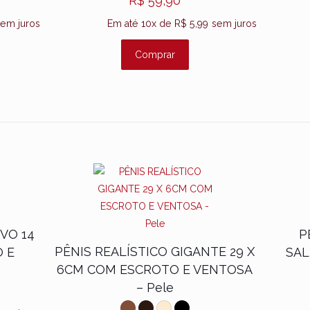
R$
59,90
em juros
Em até 10x de
R$
5,99
sem juros
Comprar
das ou inchadas.
evem evitar o uso.
ulo sensual.
la.
e após o uso.
 água.
ta.
VO 14
P
NOS.
PÊNIS REALÍSTICO GIGANTE 29 X
 E
SAL
6CM COM ESCROTO E VENTOSA
– Pele