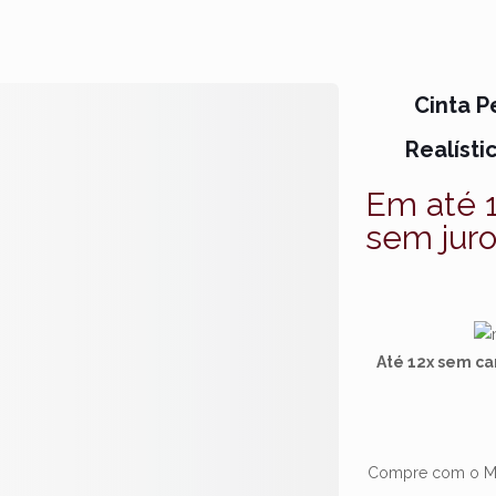
Cinta P
Realísti
Em até 
sem jur
Até 12x sem ca
Compre com o Me