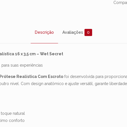
Compar
Descrição
Avaliações
0
ística 16 x 3,5 cm – Wet Secret
a para suas experiências
Prótese Realística Com Escroto
foi desenvolvida para proporcion
 outro nível. Com design anatômico e ajuste versátil, garante liber
 toque natural
ximo conforto