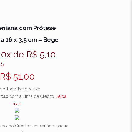
eniana com Prótese
ca 16 x 3,5 cm – Bege
10x de
R$
5,10
os
R$
51,00
rtão
com a Linha de Crédito.
Saiba
mais
rcado Crédito sem cartão e pague