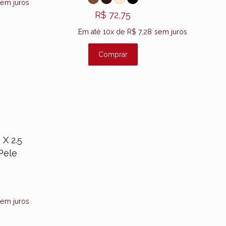
em juros
R$
72,75
Em até 10x de
R$
7,28
sem juros
Comprar
X 2.5
Pele
em juros