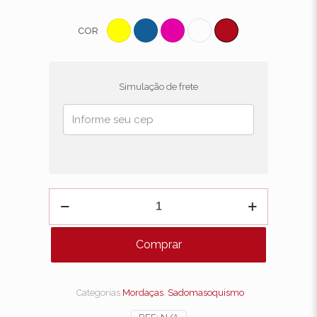
COR
Simulação de frete
MORDAÇA
EM
FORMATO
DE
Comprar
BOLA
-
DOMINATRIXXX
quantidade
Categorias
Mordaças
,
Sadomasoquismo