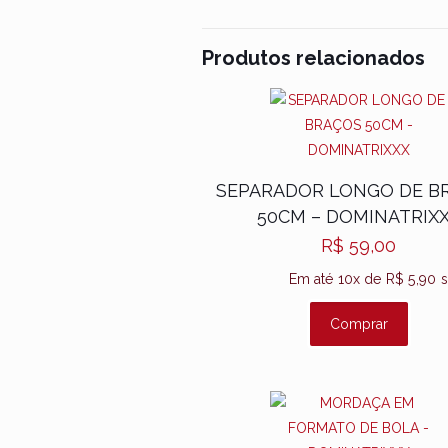
Produtos relacionados
Não há a
Seja 
BOLA
O seu en
SEPARADOR LONGO DE B
com
*
50CM – DOMINATRIX
R$
59,00
Sua ava
Em até 10x de
R$
5,90
s
Comprar