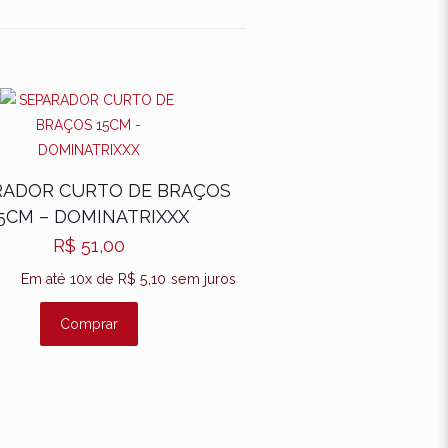
DE
cados
RADOR CURTO DE BRAÇOS
5CM – DOMINATRIXXX
R$
51,00
Em até 10x de
R$
5,10
sem juros
Comprar