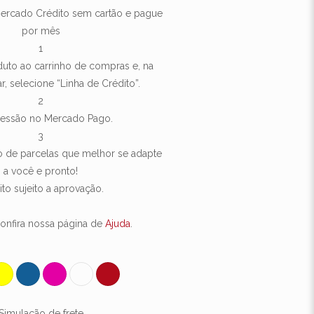
rcado Crédito sem cartão e pague
por mês
1
uto ao carrinho de compras e, na
r, selecione “Linha de Crédito”.
2
 sessão no Mercado Pago.
3
 de parcelas que melhor se adapte
a você e pronto!
ito sujeito a aprovação.
onfira nossa página de
Ajuda
.
Simulação de frete