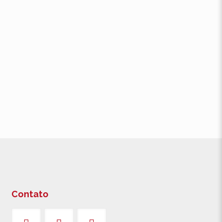
dos
ara a
u
Contato