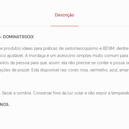
Descrição
– DOMINATRIXXX
de produtos ideais para práticas de sadomasoquismo e BDSM, dentre e
tético ajustável. A mordaça é um acessório simples muito comum pa
midos da pessoa para que, assim, ela não precise se conter e possa 
ções de prazer. Está disponível nas cores rosa, vermelho, azul, amare
.
ecar à sombra. Conservar fora da luz solar e não expor à temperatu
ANOS.