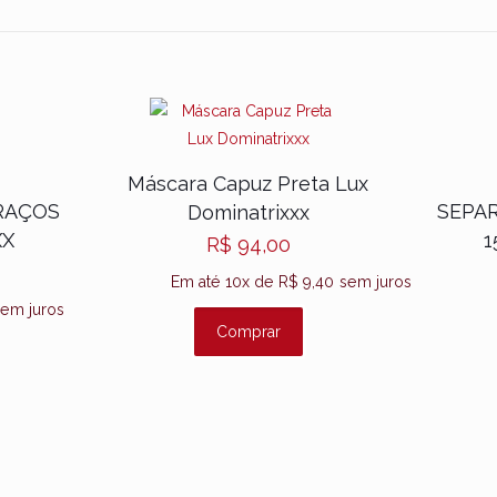
Avaliações
valiações ainda.
o primeiro a avaliar “MORDAÇA EM FORMATO 
 COM TIRA EM COURO – DOMINATRIXXX”
Máscara Capuz Preta Lux
dereço de e-mail não será publicado.
Campos obrigatórios são mar
RAÇOS
SEPA
Dominatrixxx
XX
1
R$
94,00
liação
*
Em até 10x de
R$
9,40
sem juros
em juros
Comprar