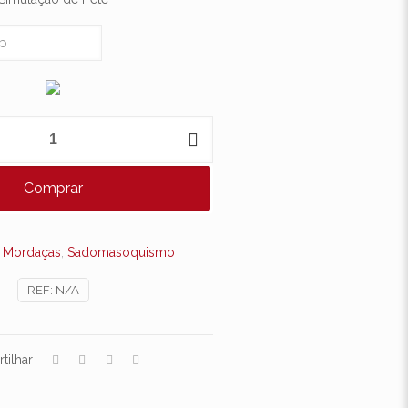
Comprar
s
Mordaças
,
Sadomasoquismo
REF:
N/A
tilhar