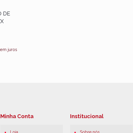
E-
Salvar meus da
 DE
mail
*
neste navegador p
XX
próxima vez que e
r.
em juros
Minha Conta
Institucional
Loja
Sobre nós