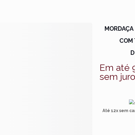
MORDAÇA
COM 
D
Em até 
sem jur
Até 12x sem ca