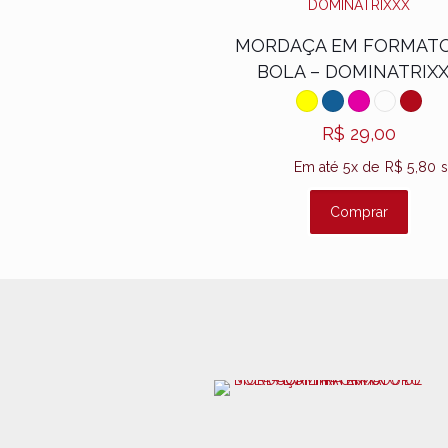
Nome
*
MORDAÇA EM FORMATO
BOLA – DOMINATRIX
comenta
R$
29,00
Em até 5x de
R$
5,80
s
Comprar