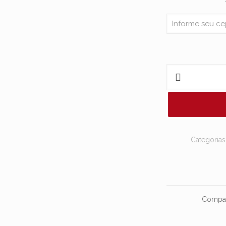
MORDAÇA
EM
FORMATO
DE
BOLA
COM
Categoria
TIRA
EM
COURO
-
DOMINATRIXXX
Compar
quantidade