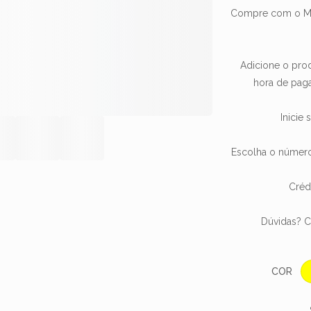
Compre com o Me
Adicione o prod
hora de paga
Inicie
Escolha o número
Créd
Dúvidas? C
COR