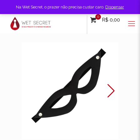
Na Wet Secret, o prazer não precisa custar caro.
Dispensar
0
R$ 0,00