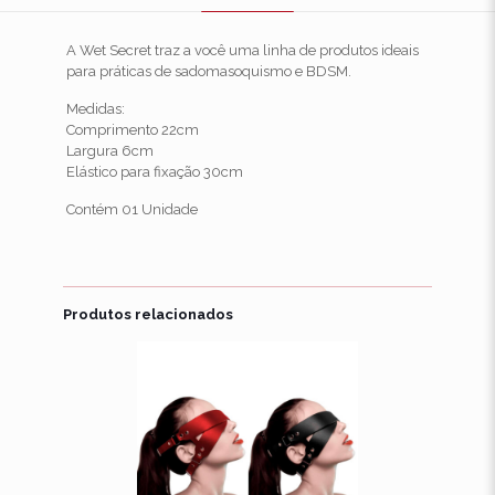
A Wet Secret traz a você uma linha de produtos ideais
para práticas de sadomasoquismo e BDSM.
Medidas:
Comprimento 22cm
Largura 6cm
Elástico para fixação 30cm
Contém 01 Unidade
Avaliações
Não há avaliações ainda.
Produtos relacionados
Seja o primeiro a avaliar “Máscara
Tiazinha”
O seu endereço de e-mail não será publicado.
Campos
obrigatórios são marcados com
*