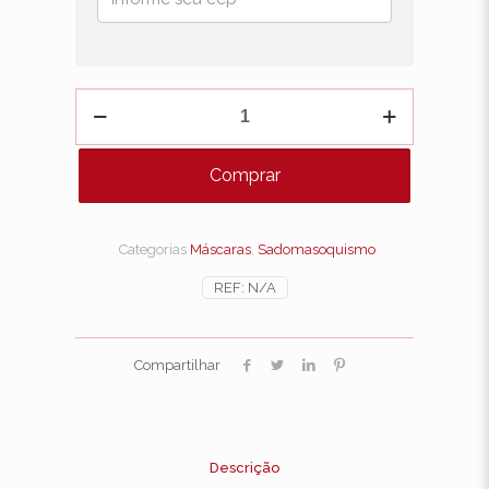
Máscara
Tiazinha
quantidade
Comprar
Categorias
Máscaras
,
Sadomasoquismo
REF:
N/A
Compartilhar
Descrição