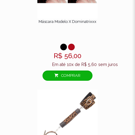
Sua
1 de 5
2 de 5
3 de 5
4 d
avaliação
*
estrelas
estrelas
estrelas
estr
Máscara Modelo X Dominatrixxx
R$
56,00
Em até 10x de
R$
5,60
sem juros
COMPRAR
Nome
*
E-
mail
*
Salvar meus dados neste navegador para a
próxima vez que eu comentar.