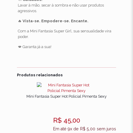
Lavar à mão, secar à sombra e não usar produtos
agressivos.
🔥
Vista-se. Empodere-se. Encante.
Com a Mini Fantasia Super Girl, sua sensualidade vira
poder.
💋 Garanta já a sua!
Avaliações
Não há avaliações ainda.
Produtos relacionados
Seja o primeiro a avaliar “Mini
Fantasia Hot Super Girl Pimenta
Mini Fantasia Super Hot Policial Pimenta Sexy
Sexy”
O seu endereço de e-mail não será publicado.
Campos
obrigatórios são marcados com
*
R$
45,00
Em até 9x de
R$
5,00
sem juros
Sua