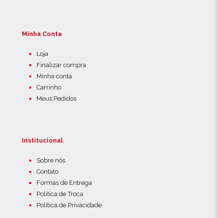
Minha Conta
Loja
Finalizar compra
Minha conta
Carrinho
Meus Pedidos
Institucional
Sobre nós
Contato
Formas de Entrega
Política de Troca
Política de Privacidade