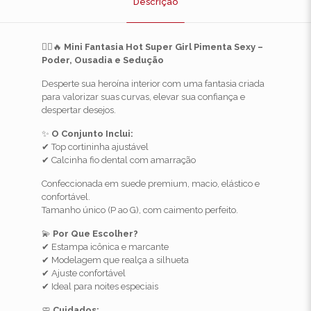
Descrição
🦸‍♀️🔥
Mini Fantasia Hot Super Girl Pimenta Sexy –
Poder, Ousadia e Sedução
Desperte sua heroína interior com uma fantasia criada
para valorizar suas curvas, elevar sua confiança e
despertar desejos.
✨
O Conjunto Inclui:
✔ Top cortininha ajustável
✔ Calcinha fio dental com amarração
Confeccionada em suede premium, macio, elástico e
confortável.
Tamanho único (P ao G), com caimento perfeito.
💫
Por Que Escolher?
✔ Estampa icônica e marcante
✔ Modelagem que realça a silhueta
✔ Ajuste confortável
✔ Ideal para noites especiais
🧼
Cuidados: