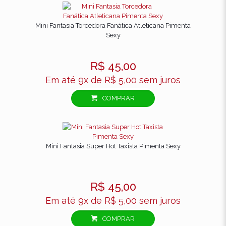
Mini Fantasia Torcedora Fanática Atleticana Pimenta
Sexy
R$
45,00
Em até 9x de
R$
5,00
sem juros
Nome
*
COMPRAR
E-
mail
*
Salvar meus dados neste navegador para a
próxima vez que eu comentar.
Mini Fantasia Super Hot Taxista Pimenta Sexy
R$
45,00
Em até 9x de
R$
5,00
sem juros
COMPRAR