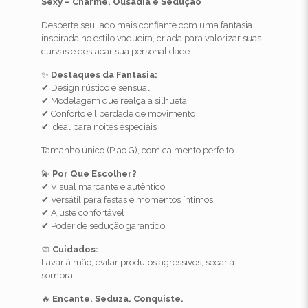
Sexy – Charme, Ousadia e Sedução
Desperte seu lado mais confiante com uma fantasia
inspirada no estilo vaqueira, criada para valorizar suas
curvas e destacar sua personalidade.
✨
Destaques da Fantasia:
✔ Design rústico e sensual
✔ Modelagem que realça a silhueta
✔ Conforto e liberdade de movimento
✔ Ideal para noites especiais
Tamanho único (P ao G), com caimento perfeito.
💫
Por Que Escolher?
✔ Visual marcante e autêntico
✔ Versátil para festas e momentos íntimos
✔ Ajuste confortável
✔ Poder de sedução garantido
🧼
Cuidados:
Lavar à mão, evitar produtos agressivos, secar à
sombra.
🔥
Encante. Seduza. Conquiste.