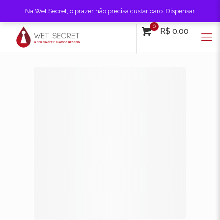
Na Wet Secret, o prazer não precisa custar caro.
Dispensar
0
R$ 0,00