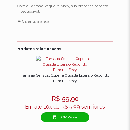
Com a Fantasia Vaqueira Mary, sua presença se torna
inesquecível.
💋 Garanta já a sua!
Avaliações
Não há avaliações ainda.
Produtos relacionados
Seja o primeiro a avaliar “Fantasia
Sensual Vaqueira Mary Pimenta
Sexy – Charme, Ousadia e
Fantasia Sensual Copeira Ousada Libera o Redondo
Sedução”
Pimenta Sexy
O seu endereço de e-mail não será publicado.
Campos
R$
59,90
obrigatórios são marcados com
*
Em até 10x de
R$
5,99
sem juros
Sua
avaliação
*
COMPRAR