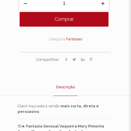
Sensual
Vaqueira
Mary
Comprar
Pimenta
Sexy
–
Charme,
Categoria
Fantasias
Ousadia
e
Sedução
quantidade
Compartilhar
Descrição
Claro! Aqui está a versão
mais curta, direta e
persuasiva
:
🤠🔥
Fantasia Sensual Vaqueira Mary Pimenta