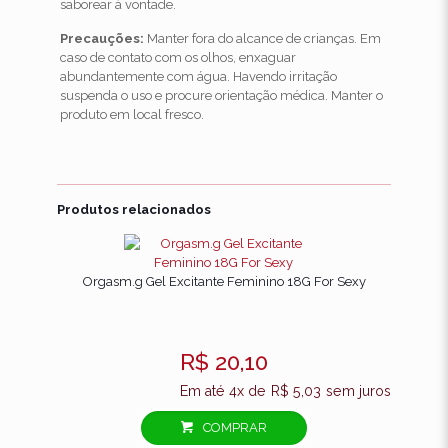
saborear à vontade.
Precauções:
Manter fora do alcance de crianças. Em
caso de contato com os olhos, enxaguar
abundantemente com água. Havendo irritação
suspenda o uso e procure orientação médica. Manter o
produto em local fresco.
Avaliações
Não há avaliações ainda.
Produtos relacionados
Seja o primeiro a avaliar “Gloss
Elétrico Roll-on Vibra Kiss 6gr Intt”
Orgasm.g Gel Excitante Feminino 18G For Sexy
O seu endereço de e-mail não será publicado.
Campos
obrigatórios são marcados com
*
R$
20,10
Sua
avaliação
*
Em até 4x de
R$
5,03
sem juros
COMPRAR