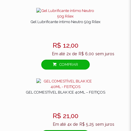
Gel Lubrificante íntimo Neutro 50g Rilex
R$
12,00
Nome
*
Em até 2x de
R$
6,00
sem juros
E-
mail
*
COMPRAR
Salvar meus dados neste navegador para a
próxima vez que eu comentar.
GEL COMESTÍVEL BLAK ICE 40ML – FEITIÇOS
R$
21,00
Em até 4x de
R$
5,25
sem juros