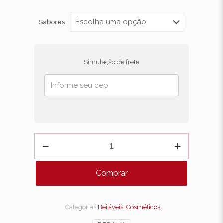
Sabores
Simulação de frete
Gloss
Elétrico
Roll-
on
Comprar
Vibra
Kiss
6gr
Intt
Categorias
Beijáveis
,
Cosméticos
quantidade