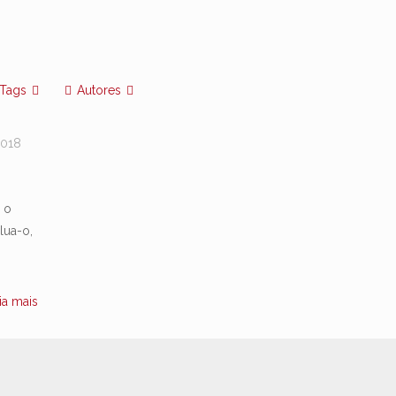
Tags
Autores
2018
 o
lua-o,
ia mais