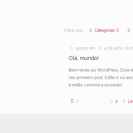
Filtrar por
Categorias
werise
em
4 de julho de 
Olá, mundo!
Bem-vindo ao WordPress. Esse é
seu primeiro post. Edite-o ou exc
e então comece a escrever!
0
0
Le